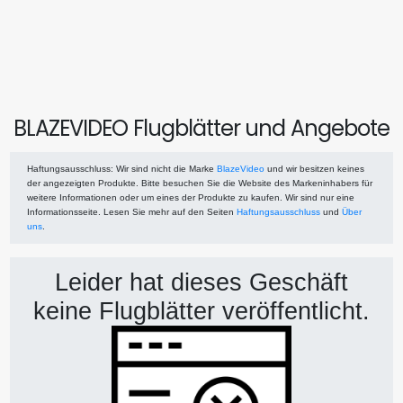
BLAZEVIDEO Flugblätter und Angebote
Haftungsausschluss
: Wir sind nicht die Marke
BlazeVideo
und wir besitzen keines
der angezeigten Produkte. Bitte besuchen Sie die Website des Markeninhabers für
weitere Informationen oder um eines der Produkte zu kaufen. Wir sind nur eine
Informationsseite. Lesen Sie mehr auf den Seiten
Haftungsausschluss
und
Über
uns
.
Leider hat dieses Geschäft
keine Flugblätter veröffentlicht.