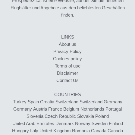
Prospekte24.at ist eine Website, auf der Sie die neuesten
Flugblätter und Angebote aus den beliebtesten Geschäften
finden.
LINKS
About us
Privacy Policy
Cookies policy
Terms of use
Disclaimer
Contact Us
COUNTRIES
Turkey
Spain
Croatia
Switzerland
Switzerland
Germany
Germany
Austria
France
Belgium
Netherlands
Portugal
Slovenia
Czech Republic
Slovakia
Poland
United Arab Emirates
Denmark
Norway
Sweden
Finland
Hungary
Italy
United Kingdom
Romania
Canada
Canada