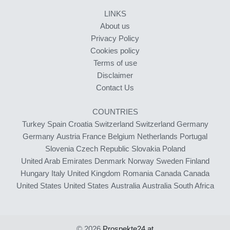
LINKS
About us
Privacy Policy
Cookies policy
Terms of use
Disclaimer
Contact Us
COUNTRIES
Turkey
Spain
Croatia
Switzerland
Switzerland
Germany
Germany
Austria
France
Belgium
Netherlands
Portugal
Slovenia
Czech Republic
Slovakia
Poland
United Arab Emirates
Denmark
Norway
Sweden
Finland
Hungary
Italy
United Kingdom
Romania
Canada
Canada
United States
United States
Australia
Australia
South Africa
© 2026
Prospekte24.at