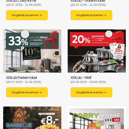
XXXLutz Carry Home
XXXLutz - Gartenmöbel
(28.07.2026 - 11.08.2026)
(28.07.2026 - 11.08.2026)
Flugblatt ansehen →
Flugblatt ansehen →
XXXLutz Polstermöbel
XXXLutz - WMF
(28.07.2026 - 11.08.2026)
(04.08.2026 - 18.08.2026)
Flugblatt ansehen →
Flugblatt ansehen →