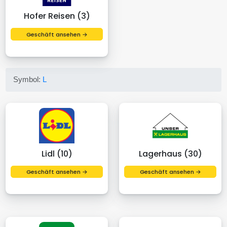
Hofer Reisen (3)
Geschäft ansehen →
Symbol:
L
Lidl (10)
Lagerhaus (30)
Geschäft ansehen →
Geschäft ansehen →