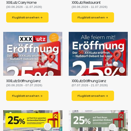
XXXLutz Carry Home
XXXLutz Restaurant
(30.06.2026 - 11.07.2026)
(30.06.2026 - 11.07.2026)
Flugblatt ansehen →
Flugblatt ansehen →
XXXLutz Eröffnung Lienz
XXXLutz Eröffnung Lienz
(30.06.2026 - 07.07.2026)
(07.07.2026 - 21.07.2026)
Flugblatt ansehen →
Flugblatt ansehen →