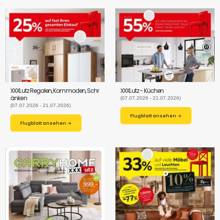
XXXLutz Regalen, Kommoden, Schr
XXXLutz - Küchen
änken
(07.07.2026 - 21.07.2026)
(07.07.2026 - 21.07.2026)
Flugblatt ansehen →
Flugblatt ansehen →