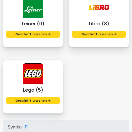
Leiner (0)
Libro (8)
Geschäft ansehen →
Geschäft ansehen →
Lego (5)
Geschäft ansehen →
Symbol:
P