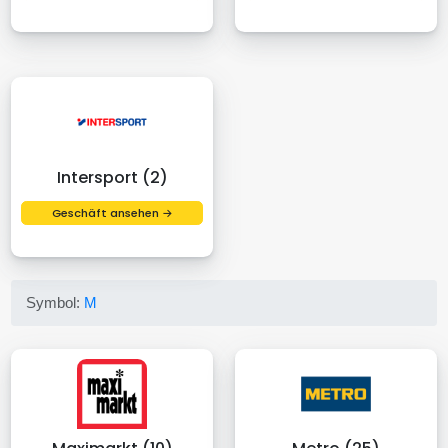
Intersport (2)
Geschäft ansehen →
Symbol:
M