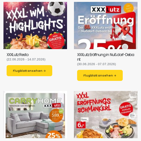
XXXLutz Resto
XXXLutz Eröffnung in Nußdorf-Deba
nt
(22.06.2026 - 14.07.2026)
(30.06.2026 - 07.07.2026)
Flugblatt ansehen →
Flugblatt ansehen →