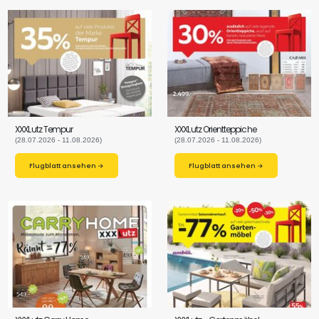
XXXLutz Tempur
XXXLutz Orientteppiche
(28.07.2026 - 11.08.2026)
(28.07.2026 - 11.08.2026)
Flugblatt ansehen →
Flugblatt ansehen →