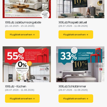
XXXLutz Jubiläumsangebote
XXXLutz Prospekt aktuell
(21.10.2025 - 15.10.2026)
(28.07.2026 - 11.08.2026)
Flugblatt ansehen →
Flugblatt ansehen →
XXXLutz - Küchen
XXXLutz Schlafzimmer
(28.07.2026 - 11.08.2026)
(28.07.2026 - 11.08.2026)
Flugblatt ansehen →
Flugblatt ansehen →