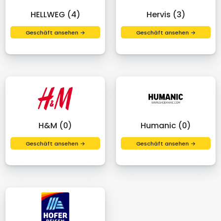
HELLWEG (4)
Hervis (3)
Geschäft ansehen →
Geschäft ansehen →
H&M (0)
Humanic (0)
Geschäft ansehen →
Geschäft ansehen →