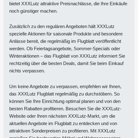
bietet XXXLutz attraktive Preisnachlässe, die Ihre Einkäufe
noch günstiger machen.
Zusätzlich zu den regulären Angeboten hält XXXLutz
spezielle Aktionen für saisonale Produkte und besondere
Anlässe bereit, die regelmäßig im Flugblatt veröffentlicht
werden. Ob Feiertagsangebote, Sommer-Specials oder
Winteraktionen – das Flugblatt von XXXLutz informiert Sie
rechtzeitig über die besten Deals, damit Sie beim Einkauf
nichts verpassen.
Um keine Angebote zu verpassen, empfehlen wir Ihnen,
das XXXLutz Flugblatt regelmäßig zu durchstöbern. So
können Sie Ihre Einrichtung optimal planen und von den
besten Rabatten profitieren. Besuchen Sie die XXXLutz-
Website oder Ihren nächsten XXXLutz-Markt, um die
aktuellen Angebote im Flugblatt zu entdecken und von
attraktiven Sonderpreisen zu profitieren. Mit XXXLutz