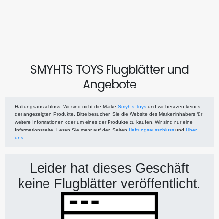
SMYHTS TOYS Flugblätter und
Angebote
Haftungsausschluss
: Wir sind nicht die Marke
Smyhts Toys
und wir besitzen keines
der angezeigten Produkte. Bitte besuchen Sie die Website des Markeninhabers für
weitere Informationen oder um eines der Produkte zu kaufen. Wir sind nur eine
Informationsseite. Lesen Sie mehr auf den Seiten
Haftungsausschluss
und
Über
uns
.
Leider hat dieses Geschäft
keine Flugblätter veröffentlicht.