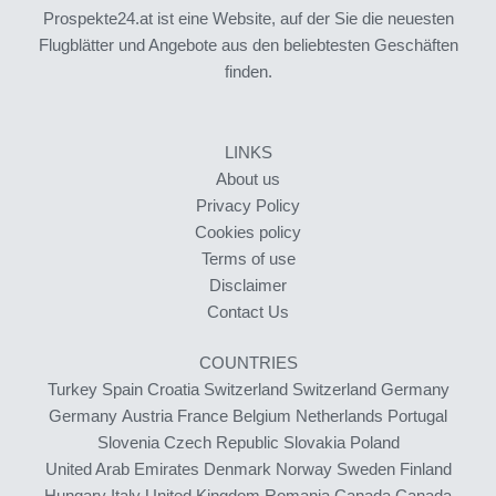
Prospekte24.at ist eine Website, auf der Sie die neuesten
Flugblätter und Angebote aus den beliebtesten Geschäften
finden.
LINKS
About us
Privacy Policy
Cookies policy
Terms of use
Disclaimer
Contact Us
COUNTRIES
Turkey
Spain
Croatia
Switzerland
Switzerland
Germany
Germany
Austria
France
Belgium
Netherlands
Portugal
Slovenia
Czech Republic
Slovakia
Poland
United Arab Emirates
Denmark
Norway
Sweden
Finland
Hungary
Italy
United Kingdom
Romania
Canada
Canada