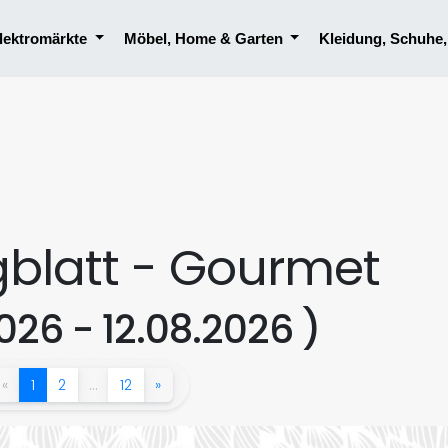
lektromärkte
Möbel, Home & Garten
Kleidung, Schuhe
gblatt - Gourmet
026 - 12.08.2026 )
«
1
2
…
12
»