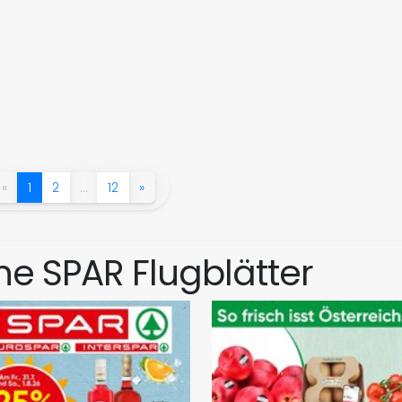
«
1
2
…
12
»
e SPAR Flugblätter